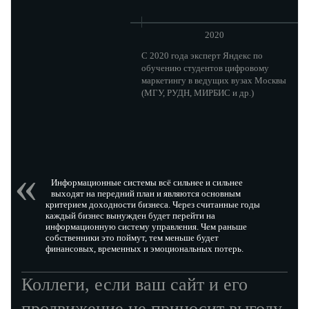
2020
С 2020 года эксперт Яндекс по
обучению студентов цифровому
маркетингу в ведущих вузах Москвы
(МГУ, РУДН, МИРБИС и др.)
Информационные системы всё сильнее и сильнее
выходят на передний план и являются основным
критерием доходности бизнеса. Через считанные годы
каждый бизнес вынужден будет перейти на
информационную систему управления. Чем раньше
собственники это поймут, тем меньше будет
финансовых, временных и эмоциональных потерь.
Коллеги, если ваш сайт и его
продвижение не приносит выгоду