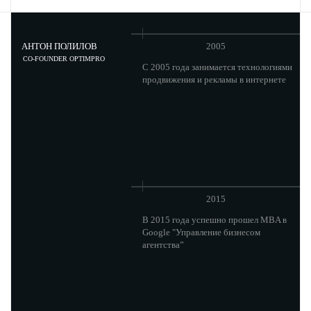
АНТОН ПОЛИЛОВ
2005
CO-FOUNDER OPTIMPRO
C 2005 года занимается технологиями
продвижения и рекламы в интернете
2015
В 2015 года успешно прошел MBA в
Google "Управление бизнесом
агентства”