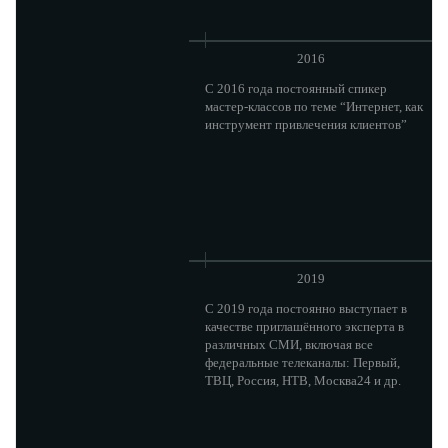
2016
C 2016 года постоянный спикер
мастер-классов по теме “Интернет, как
инструмент привлечения клиентов”
2019
C 2019 года постоянно выступает в
качестве приглашённого эксперта в
различных СМИ, включая все
федеральные телеканалы: Первый,
ТВЦ, Россия, НТВ, Москва24 и др.